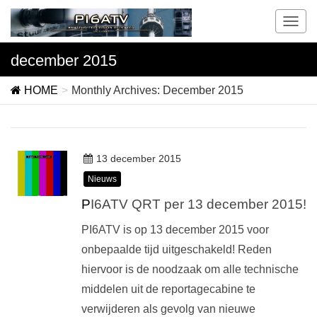
T
o
g
december 2015
g
l
HOME
Monthly Archives: December 2015
e
n
a
v
13 december 2015
i
g
Nieuws
a
PI6ATV QRT per 13 december 2015!
t
i
PI6ATV is op 13 december 2015 voor
o
onbepaalde tijd uitgeschakeld! Reden
n
hiervoor is de noodzaak om alle technische
middelen uit de reportagecabine te
verwijderen als gevolg van nieuwe