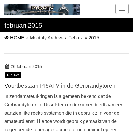
T
o
g
februari 2015
g
l
HOME
Monthly Archives: February 2015
e
n
a
v
26 februari 2015
i
g
Nieuws
a
Voortbestaan PI6ATV in de Gerbrandytoren
t
i
In zendamateurkringen is algemeen bekend dat de
o
Gerbrandytoren te IJsselstein onderkomen biedt aan een
n
aanzienlijke reeks systemen die in gebruik zijn voor de
amateurdienst. Hiertoe wordt gebruik gemaakt van de
zogenoemde reportagecabine die zich bevindt op een